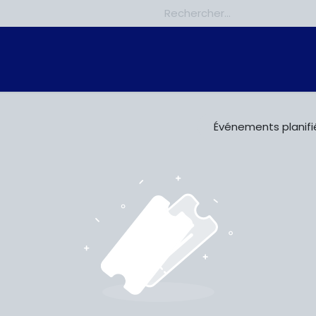
nements
Gallerie
Le Réseau des Anciens
Contactez-n
Événements planif